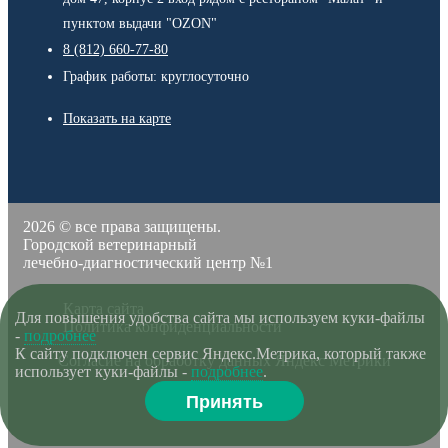
пунктом выдачи "OZON"
8 (812) 660-77-80
График работы: круглосуточно
Показать на карте
2026 © все права защищены.
Городской ветеринарный
лечебно-диагностический центр №1
Карта сайта
Для повышения удобства сайта мы используем куки-файлы
Политика конфиденциальности
-
подробнее
К сайту подключен сервис Яндекс.Метрика, который также
Согласие на обработку данных Яндекс Метрики
использует куки-файлы -
подробнее
.
Принять