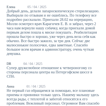
Елена
05 / 04 / 2025
Добрый день, делали лапароскопическую стерилизацию.
Выбирали по отзывам и не ошиблись. По телефону все
подробно рассказали. Приехали 28.02 на опрерацию,
Молли осмотрел врач Карагичев Е. В. и забрал, через 2
часа нам вернули нашу собачку, когда приехали домой
первым делом пошла к миске покушать ️. Реабилитация
прошла быстро и хорошо, уже через день вела себя как
обычно. Все быстро зажило, за три дня. Сейчас две
малюсинькие полосочки, едва заметные. Спасибо
большое всем врачам и администратору, очень чуткая
девушка.
DR
04 / 04 / 2025
Супер дружелюбное отношение к четвероногому со
стороны персонала центра на Петергофском шоссе в
СПб.
Анна
01 / 04 / 2025
Не первый газ обращаемся за помощью, все плановые
приемы и прививки только здесь. Нашему малышу здесь
всегда рады, с теплотой и заботой относятся к его
проблемам. Вежливый персонал. Огромное Вам спасибо