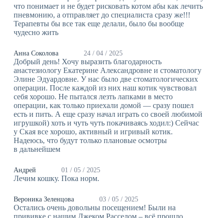
что понимает и не будет рисковать котом абы как лечить
пневмонию, а отправляет до специалиста сразу же!!!
Терапевты бы все так еще делали, было бы вообще
чудесно жить
Анна Соколова
24 / 04 / 2025
Добрый день! Хочу выразить благодарность
анастезиологу Екатерине Александровне и стоматологу
Элине Эдуардовне. У нас было две стоматологических
операции. После каждой из них наш котик чувствовал
себя хорошо. Не пытался лезть лапками в место
операции, как только приехали домой — сразу пошел
есть и пить. А еще сразу начал играть со своей любимой
игрушкой) хоть и чуть чуть покачиваясь ходил:) Сейчас
у Ская все хорошо, активный и игривый котик.
Надеюсь, что будут только плановые осмотры
в дальнейшем
Андрей
01 / 05 / 2025
Лечим кошку. Пока норм.
Вероника Зеленцова
03 / 05 / 2025
Остались очень довольны посещением! Были на
прививке с нашим Джеком Расселом – всё прошло