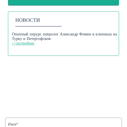
НОВОСТИ
Опытный хирург, невролог Александр Фомин в клиниках на
Турку и Петергофском
>>подробнее
ФОРМА ОБРАТНОЙ СВЯЗИ
Напишите нам и мы свяжемся с Вами в
ближайшее время