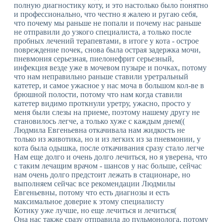
полную диагностику коту, и это настолько было понятно
и профессионально, что честно я жалею и ругаю себя,
что почему мы раньше не попали и почему нас раньше
не отправили до узкого специалиста, а только после
пробных лечений терапевтами, в итоге у кота - острое
повреждение почек, снова была острая задержка мочи,
пневмония серьезная, пиелонефрит серьезный,
инфекция везде уже в мочевом пузыре и почках, потому
что нам неправильно раньше ставили уретральный
катетер, и самое ужасное у нас моча в большом кол-ве в
брюшной полости, потому что нам когда ставили
катетер видимо проткнули уретру, ужасно, просто у
меня были слезы на приеме, поэтому нашему другу не
становилось легче, а только хуже с каждым днем((
Людмила Евгеньевна откачивала нам жидкость не
только из животика, но и из легких из за пневмонии, у
кота была одышка, после откачивания сразу стало легче
Нам еще долго и очень долго лечиться, но я уверена, что
с таким лечащим врачом - шансов у нас больше, сейчас
нам очень долго предстоит лежать в стационаре, но
выполняем сейчас все рекомендации Людмилы
Евгеньевны, потому что есть диагнозы и есть
максимальное доверие к этому специалисту
Котику уже лучше, но еще лечиться и лечиться(
Она нас также сразу отправила до пульмонолога, потому