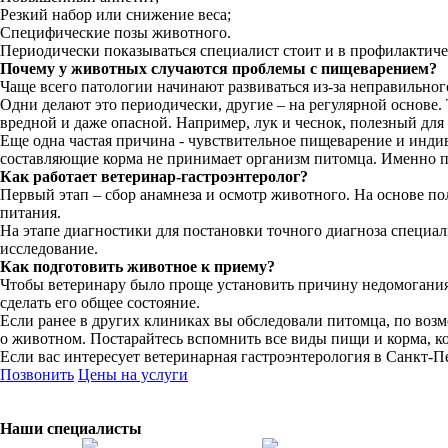
Резкий набор или снижение веса;
Специфические позы животного.
Периодически показываться специалист стоит и в профилактиче
Почему у животных случаются проблемы с пищеварением?
Чаще всего патологии начинают развиваться из-за неправильно
Одни делают это периодически, другие – на регулярной основе
вредной и даже опасной. Например, лук и чеснок, полезный для 
Еще одна частая причина - чувствительное пищеварение и инди
составляющие корма не принимает организм питомца. Именно по
Как работает ветеринар-гастроэнтеролог?
Первый этап – сбор анамнеза и осмотр животного. На основе по
питания.
На этапе диагностики для постановки точного диагноза специал
исследование.
Как подготовить животное к приему?
Чтобы ветеринару было проще установить причину недомогания 
сделать его общее состояние.
Если ранее в других клиниках вы обследовали питомца, по воз
о животном. Постарайтесь вспомнить все виды пищи и корма, ко
Если вас интересует ветеринарная гастроэнтерология в Санкт-Пе
Позвонить
Цены на услуги
Наши специалисты