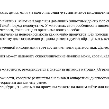
ских целях, если у вашего питомца чувствительное пищеварени
го питания. Многие владельцы домашних животных до сих пор с
. Такой подход недопустим. У животных свои особенности пищев
человек, токсичен для организма кошек и собак.
видуальная непереносимость каких-либо продуктов. Без помощи
этому для составления рациона рекомендуется обращаться к вет
лученной информации врач составляет план диагностики. Далее, 
ист может назначить общеклинические анализы мочи, крови, кала
животного, рекомендуется приводить питомца натощак. Огранич
можности, соберите результаты анализов и аппаратной диагност
торые вы давали ему ранее.
тербурге, записаться на прием вы можете на нашем сайте или по