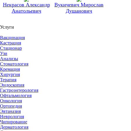
Некрасов Александр
Вукичевич Мирослав
Анатольевич
Душанович
Услуги
Вакцинация
Кастрация
Стационар
Узи
Анализы
Стоматология
Кремация
Хирургия
Терапия
Эндоскопия
Гастроэнтерология
Офтальмология
Онкология
Ортопедия
Эвтаназия
Неврология
Чипирование
Дерматология