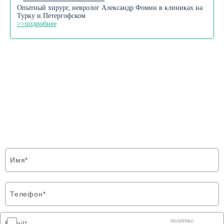
Опытный хирург, невролог Александр Фомин в клиниках на
Турку и Петергофском
>>подробнее
ФОРМА ОБРАТНОЙ СВЯЗИ
Напишите нам и мы свяжемся с Вами в
ближайшее время
Я соглашаюсь на передачу персональных данных согласно
политике