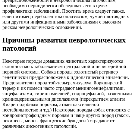
предрасположенности к неврологическим патологиям,
необходимо периодически обследовать его в целях
профилактики заболеваний. Посетить врача следует также,
если питомец переболел токсоплазмозом, чумой плотоядных
или другими инфекционными заболеваниями с высоким
риском неврологических осложнений.
Причины развития неврологических
патологий
Некоторые породы домашних животных характеризуются
склонностью к заболеваниям центральной и периферийной
нервной системы. Собака породы золотистый ретривер
генетически предрасположена к идиопатической эпилепсии.
Представители пород той-терьер, чихуахуа, йоркширский
терьер и их помеси часто страдают менингоэнцефалитами,
энцефалитами, сирингомиелией, гидроцефалией, различными
краниоцервикальными дисплазиями (перекрытием атланта,
Киари подобным пороком, атлантоаксиальной
нестабильностью и т.д.) Некоторые породы собак относятся с
хондродистрофоидным породам и чаще других пород (таксы,
пекинесы, мопсы французские бульдоги ) страдают от
различных дискогенных патологий.