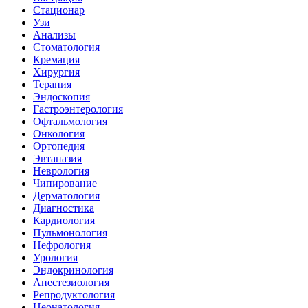
Стационар
Узи
Анализы
Стоматология
Кремация
Хирургия
Терапия
Эндоскопия
Гастроэнтерология
Офтальмология
Онкология
Ортопедия
Эвтаназия
Неврология
Чипирование
Дерматология
Диагностика
Кардиология
Пульмонология
Нефрология
Урология
Эндокринология
Анестезиология
Репродуктология
Неонатология