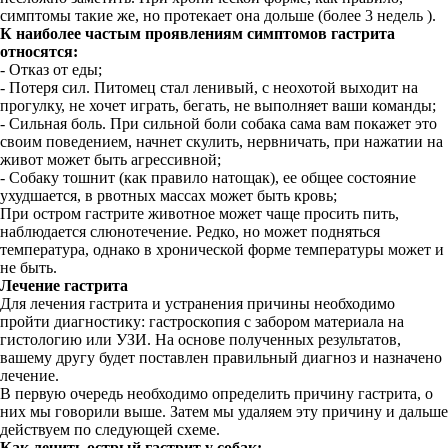
симптомы такие же, но протекает она дольше (более 3 недель ).
К наиболее частым проявлениям симптомов гастрита
относятся:
- Отказ от еды;
- Потеря сил. Питомец стал ленивый, с неохотой выходит на
прогулку, не хочет играть, бегать, не выполняет ваши команды;
- Сильная боль. При сильной боли собака сама вам покажет это
своим поведением, начнет скулить, нервничать, при нажатии на
живот может быть агрессивной;
- Собаку тошнит (как правило натощак), ее общее состояние
ухудшается, в рвотных массах может быть кровь;
При остром гастрите животное может чаще просить пить,
наблюдается слюнотечение. Редко, но может подняться
температура, однако в хронической форме температуры может и
не быть.
Лечение гастрита
Для лечения гастрита и устранения причины необходимо
пройти диагностику: гастроскопия с забором материала на
гистологию или УЗИ. На основе полученных результатов,
вашему другу будет поставлен правильный диагноз и назначено
лечение.
В первую очередь необходимо определить причину гастрита, о
них мы говорили выше. Затем мы удаляем эту причину и дальше
действуем по следующей схеме.
Как лечить острый гастрит у собак: