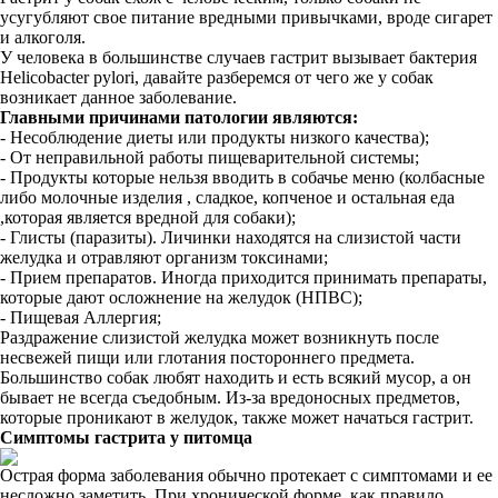
усугубляют свое питание вредными привычками, вроде сигарет
и алкоголя.
У человека в большинстве случаев гастрит вызывает бактерия
Helicobacter pylori, давайте разберемся от чего же у собак
возникает данное заболевание.
Главными причинами патологии являются:
- Несоблюдение диеты или продукты низкого качества);
- От неправильной работы пищеварительной системы;
- Продукты которые нельзя вводить в собачье меню (колбасные
либо молочные изделия , сладкое, копченое и остальная еда
,которая является вредной для собаки);
- Глисты (паразиты). Личинки находятся на слизистой части
желудка и отравляют организм токсинами;
- Прием препаратов. Иногда приходится принимать препараты,
которые дают осложнение на желудок (НПВС);
- Пищевая Аллергия;
Раздражение слизистой желудка может возникнуть после
несвежей пищи или глотания постороннего предмета.
Большинство собак любят находить и есть всякий мусор, а он
бывает не всегда съедобным. Из-за вредоносных предметов,
которые проникают в желудок, также может начаться гастрит.
Симптомы гастрита у питомца
Острая форма заболевания обычно протекает с симптомами и ее
несложно заметить. При хронической форме, как правило,