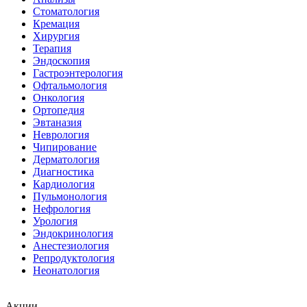
Стоматология
Кремация
Хирургия
Терапия
Эндоскопия
Гастроэнтерология
Офтальмология
Онкология
Ортопедия
Эвтаназия
Неврология
Чипирование
Дерматология
Диагностика
Кардиология
Пульмонология
Нефрология
Урология
Эндокринология
Анестезиология
Репродуктология
Неонатология
Акции