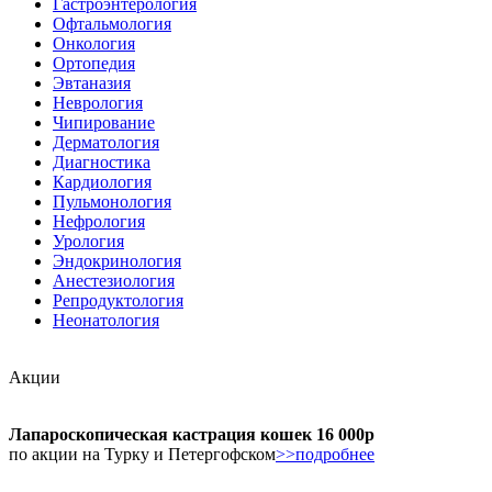
Гастроэнтерология
Офтальмология
Онкология
Ортопедия
Эвтаназия
Неврология
Чипирование
Дерматология
Диагностика
Кардиология
Пульмонология
Нефрология
Урология
Эндокринология
Анестезиология
Репродуктология
Неонатология
Акции
Лапароскопическая кастрация кошек 16 000р
по акции на Турку и Петергофском
>>подробнее