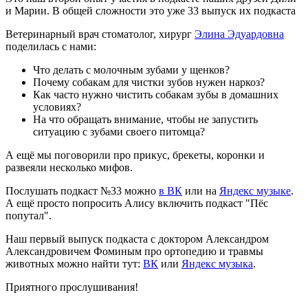
и Марии. В общей сложности это уже 33 выпуск их подкаста
Ветеринарный врач стоматолог, хирург
Элина Эдуардовна
поделилась с нами:
Что делать с молочным зубами у щенков?
Почему собакам для чистки зубов нужен наркоз?
Как часто нужно чистить собакам зубы в домашних
условиях?
На что обращать внимание, чтобы не запустить
ситуацию с зубами своего питомца?
А ещё мы поговорили про прикус, брекеты, коронки и
развеяли несколько мифов.
Послушать подкаст №33 можно
в ВК
или на
Яндекс музыке
.
А ещё просто попросить Алису включить подкаст "Пёс
попутал".
Наш первый выпуск подкаста с доктором Александром
Александровичем Фоминым про ортопедию и травмы
животных можно найти тут:
ВК
или
Яндекс музыка
.
Приятного прослушивания!