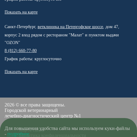
Показать на карте
Санкт-Петербург,
ветклиника на Петергофское шоссе
, дом 47,
корпус 2 вход рядом с рестораном "Малат" и пунктом выдачи
"OZON"
8 (812) 660-77-80
График работы: круглосуточно
Показать на карте
2026 © все права защищены.
Городской ветеринарный
лечебно-диагностический центр №1
Для повышения удобства сайта мы используем куки-файлы
Карта сайта
-
подробнее
Политика конфиденциальности