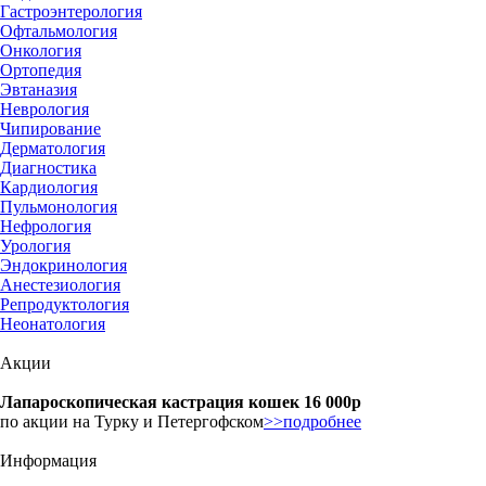
Гастроэнтерология
Офтальмология
Онкология
Ортопедия
Эвтаназия
Неврология
Чипирование
Дерматология
Диагностика
Кардиология
Пульмонология
Нефрология
Урология
Эндокринология
Анестезиология
Репродуктология
Неонатология
Акции
Лапароскопическая кастрация кошек 16 000р
по акции на Турку и Петергофском
>>подробнее
Информация