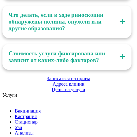
в стадии ремиссии хронического заболевания.
Во время риноскопии врач оценивает слизистую
оболочку носовых ходов, анатомические структуры,
Что делать, если в ходе риноскопии
обнаруживает инородные тела, новообразования,
обнаружены полипы, опухоли или
грибковые поражения и другие патологические
другие образования?
изменения.
Если во время риноскопии выявлено новообразование,
проводится биопсия с дальнейшим цитологическим и
Стоимость услуги фиксирована или
гистологическим исследованием для постановки
зависит от каких-либо факторов?
окончательного диагноза. Если образование объёмное,
для обеспечения свободного дыхания питомцу
Цена риноскопии коту или собаке фиксирована.
проводится удаление новообразования.
Записаться на приём
Лабораторные исследования оплачиваются отдельно.
Адреса клиник
Цены на услуги
Услуги
Вакцинация
Кастрация
Стационар
Узи
Анализы