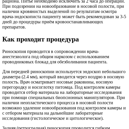
рациона. Питьё необходимо исключить за 2 часа до операции.
При подозрении на новообразование в носовой полости, при
наличии кровянистых выделений по результатам осмотра
врача-эндоскописта пациенту может быть рекомендован за 3-5
дней до процедуры приём кровоостанавливающих
препаратов.
Как проходит процедура
Риноскопия проводится в сопровождении врача-
анестезиолога под общим наркозом с использованием
проводниковых блокад для обезболивания пациента.
Для передней риноскопии используется эндоскоп небольшого
диаметра (2.4 мм), который вводится через ноздрю в носовую
полость. Врач осматривает носовые раковины, носовую
перегородку и носоглотку питомца. Под контролем камеры
проводится отбор материала на лабораторные исследования
при помощи специальных биопсионных манипуляторов. При
наличии неопластического процесса в носовой полости
возможно удаление новообразования под контролем камеры и
с отбором материала на дальнейшие лабораторные
исследования (гистологическое и цитологическое).
Задняя (ретроградная) риноскопия проводится гибким