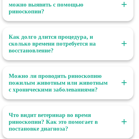
можно выявить с помощью
риноскопии?
Риноскопия проводится для диагностики хронического
ринита, взятия биопсии и удаления новообразований
Как долго длится процедура, и
носовой полости, инородных тел, лечения стриктур
сколько времени потребуется на
носоглотки.
восстановление?
В зависимости от результатов дополнительной
диагностики (КТ, МРТ) составляется план диагностики
Можно ли проводить риноскопию
и лечения. Риноскопия может длиться от 30 минут до
пожилым животным или животным
1.5 часов в зависимости от симптомов питомца и
с хроническими заболеваниями?
предполагаемого диагноза.
Риноскопия проводится питомцам разных возрастных
групп, а также пациентам с хроническими
Что видит ветеринар во время
заболеваниями. Важным условием для снижения
риноскопии? Как это помогает в
анестезиологических рисков является
постановке диагноза?
предоперационная диагностика и нахождение питомца