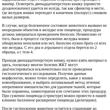
манёвр. Осмотреть двенадцатиперстную кишку (провести
дуоденоскопию) удается не всегда, так как сфинктер в месте,
где желудок кошки переходит в кишечник (пилорус) слишком
малых размеров.
В случае, когда болезненное состояние животного вызвано не
инородным объектом в желудке или пищеводе, процедура
должна завершаться проведением биопсии. Независимо от
того, была в процессе гастроскопии желудка кошки
обнаружена неоплазия или нет, биопсию нужно брать со всех
зон желудка. С его дна и атрального отдела берется по 2
образца, а с тела 4.
Проходя двенадцатиперстную кишку, нужно взять материал и
здесь, поскольку многие болезни ЖКТ могут
диагностироваться исключительно после проведения
гистологического исследования. Получив данные
морфологии, можно точно определить, какое у кошки
новообразование, и выбрать оптимальный метод лечения:
оперативное вмешательство для удаления тканей, которые
были поражены, химиотерапия или сочетание этих процедур.
При сужении пищевода (стриктуре) можно провести в нашей
клинике баллонное расширение пищевода (дилатацию).
После гастроскопии животное остается в стационаре до