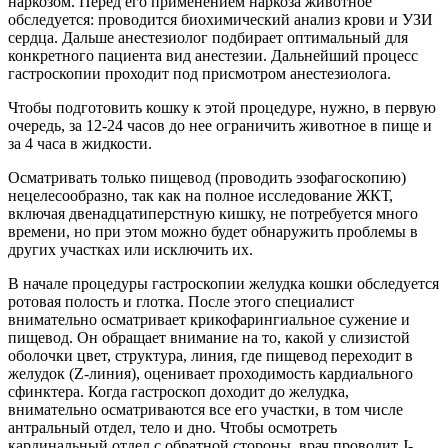
наркозом. Перед его применением наркоза животное
обследуется: проводится биохимический анализ крови и УЗИ
сердца. Дальше анестезиолог подбирает оптимальный для
конкретного пациента вид анестезии. Дальнейший процесс
гастроскопии проходит под присмотром анестезиолога.
Чтобы подготовить кошку к этой процедуре, нужно, в первую
очередь, за 12-24 часов до нее ограничить животное в пище и
за 4 часа в жидкости.
Осматривать только пищевод (проводить эзофагоскопию)
нецелесообразно, так как на полное исследование ЖКТ,
включая двенадцатиперстную кишку, не потребуется много
времени, но при этом можно будет обнаружить проблемы в
других участках или исключить их.
В начале процедуры гастроскопии желудка кошки обследуется
ротовая полость и глотка. После этого специалист
внимательно осматривает крикофарингиальное сужение и
пищевод. Он обращает внимание на то, какой у слизистой
оболочки цвет, структура, линия, где пищевод переходит в
желудок (Z-линия), оценивает проходимость кардиального
сфинктера. Когда гастроскоп доходит до желудка,
внимательно осматриваются все его участки, в том числе
антральный отдел, тело и дно. Чтобы осмотреть
кардинальный отдел с обратной стороны, врач проводит J-