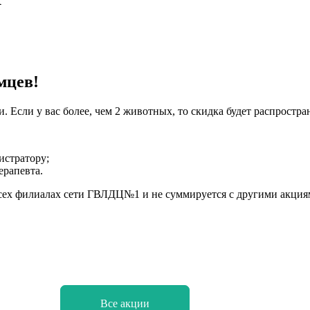
мцев!
 Если у вас более, чем 2 животных, то скидка будет распростр
истратору;
ерапевта.
 всех филиалах сети ГВЛДЦ№1 и не суммируется с другими акци
Все акции