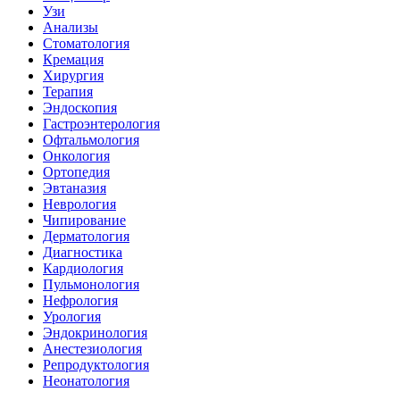
Узи
Анализы
Стоматология
Кремация
Хирургия
Терапия
Эндоскопия
Гастроэнтерология
Офтальмология
Онкология
Ортопедия
Эвтаназия
Неврология
Чипирование
Дерматология
Диагностика
Кардиология
Пульмонология
Нефрология
Урология
Эндокринология
Анестезиология
Репродуктология
Неонатология