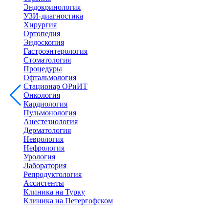
Эндокринология
УЗИ-диагностика
Хирургия
Ортопедия
Эндоскопия
Гастроэнтерология
Стоматология
Процедуры
Офтальмология
Стационар ОРиИТ
Онкология
Кардиология
Пульмонология
Анестезиология
Дерматология
Неврология
Нефрология
Урология
Лаборатория
Репродуктология
Ассистенты
Клиника на Турку
Клиника на Петергофском