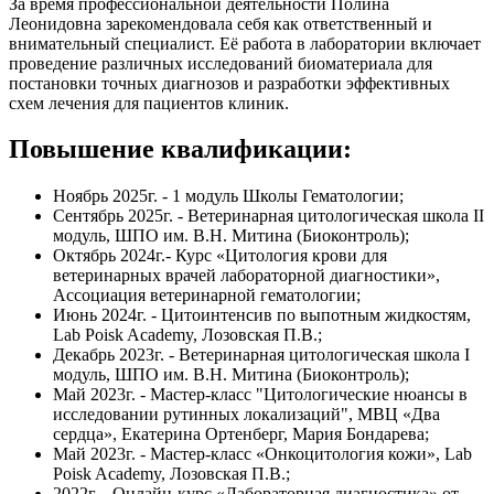
За время профессиональной деятельности Полина
Леонидовна зарекомендовала себя как ответственный и
внимательный специалист. Её работа в лаборатории включает
проведение различных исследований биоматериала для
постановки точных диагнозов и разработки эффективных
схем лечения для пациентов клиник.
Повышение квалификации:
Ноябрь 2025г. - 1 модуль Школы Гематологии;
Сентябрь 2025г. - Ветеринарная цитологическая школа II
модуль, ШПО им. В.Н. Митина (Биоконтроль);
Октябрь 2024г.- Курс «Цитология крови для
ветеринарных врачей лабораторной диагностики»,
Ассоциация ветеринарной гематологии;
Июнь 2024г. - Цитоинтенсив по выпотным жидкостям,
Lab Poisk Academy, Лозовская П.В.;
Декабрь 2023г. - Ветеринарная цитологическая школа I
модуль, ШПО им. В.Н. Митина (Биоконтроль);
Май 2023г. - Мастер-класс "Цитологические нюансы в
исследовании рутинных локализаций", МВЦ «Два
сердца», Екатерина Ортенберг, Мария Бондарева;
Май 2023г. - Мастер-класс «Онкоцитология кожи», Lab
Poisk Academy, Лозовская П.В.;
2022г. - Онлайн-курс «Лабораторная диагностика» от