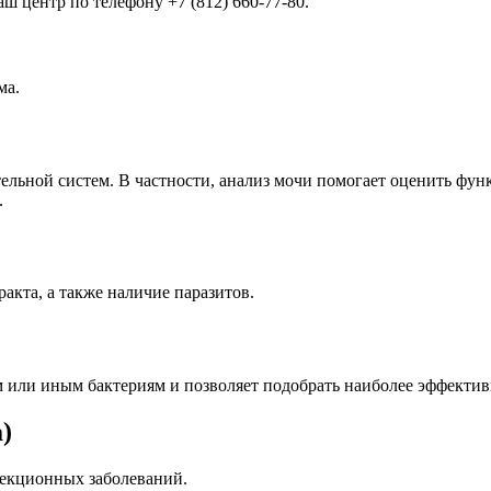
ш центр по телефону +7 (812) 660-77-80.
ма.
ельной систем. В частности, анализ мочи помогает оценить фун
.
акта, а также наличие паразитов.
ем или иным бактериям и позволяет подобрать наиболее эффекти
)
фекционных заболеваний.