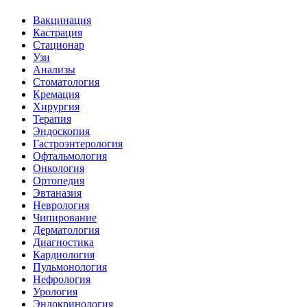
Вакцинация
Кастрация
Стационар
Узи
Анализы
Стоматология
Кремация
Хирургия
Терапия
Эндоскопия
Гастроэнтерология
Офтальмология
Онкология
Ортопедия
Эвтаназия
Неврология
Чипирование
Дерматология
Диагностика
Кардиология
Пульмонология
Нефрология
Урология
Эндокринология