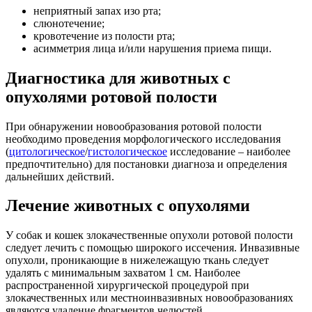
неприятный запах изо рта;
слюнотечение;
кровотечение из полости рта;
асимметрия лица и/или нарушения приема пищи.
Диагностика для животных с
опухолями ротовой полости
При обнаружении новообразования ротовой полости
необходимо проведения морфологического исследования
(
цитологическое
/
гистологическое
исследование – наиболее
предпочтительно) для постановки диагноза и определения
дальнейших действий.
Лечение животных с опухолями
У собак и кошек злокачественные опухоли ротовой полости
следует лечить с помощью широкого иссечения. Инвазивные
опухоли, проникающие в нижележащую ткань следует
удалять с минимальным захватом 1 см. Наиболее
распространенной хирургической процедурой при
злокачественных или местноинвазивных новообразованиях
являются удаление фрагментов челюстей.