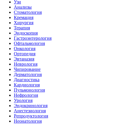
Узи
Анализы
Стоматология
Кремация
Хирургия
Терапия
Эндоскопия
Гастроэнтерология
Офтальмология
Онкология
Ортопедия
Эвтаназия
Неврология
Чипирование
Дерматология
Диагностика
Кардиология
Пульмонология
Нефрология
Урология
Эндокринология
Анестезиология
Репродуктология
Неонатология