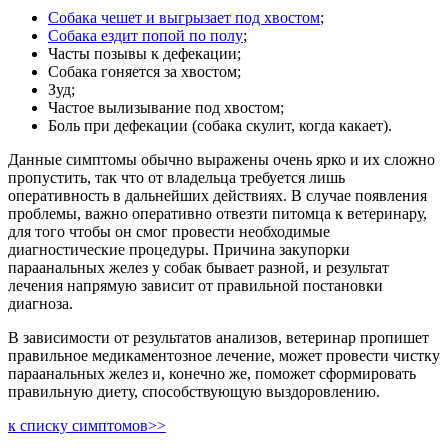
Собака чешет и выгрызает под хвостом
;
Собака ездит попой по полу
;
Часты позывы к дефекации;
Собака гоняется за хвостом;
Зуд;
Частое вылизывание под хвостом;
Боль при дефекации (собака скулит, когда какает).
Данные симптомы обычно выражены очень ярко и их сложно
пропустить, так что от владельца требуется лишь
оперативность в дальнейших действиях. В случае появления
проблемы, важно оперативно отвезти питомца к ветеринару,
для того чтобы он смог провести необходимые
диагностические процедуры. Причина закупорки
параанальных желез у собак бывает разной, и результат
лечения напрямую зависит от правильной постановки
диагноза.
В зависимости от результатов анализов, ветеринар пропишет
правильное медикаментозное лечение, может провести чистку
параанальных желез и, конечно же, поможет сформировать
правильную диету, способствующую выздоровлению.
к списку симптомов>>