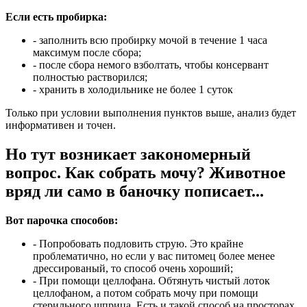
Если есть пробирка:
- заполнить всю пробирку мочой в течение 1 часа
максимум после сбора;
- после сбора немого взболтать, чтобы консервант
полностью растворился;
- хранить в холодильнике не более 1 суток
Только при условии выполнения пунктов выше, анализ будет
информативен и точен.
Но тут возникает закономерный
вопрос. Как собрать мочу? Животное
вряд ли само в баночку пописает...
Вот парочка способов:
- Попробовать подловить струю. Это крайне
проблематично, но если у вас питомец более менее
дрессированый, то способ очень хороший;
- При помощи целлофана. Обтянуть чистый лоток
целлофаном, а потом собрать мочу при помощи
стерильного шприца. Есть и такой способ на просторах