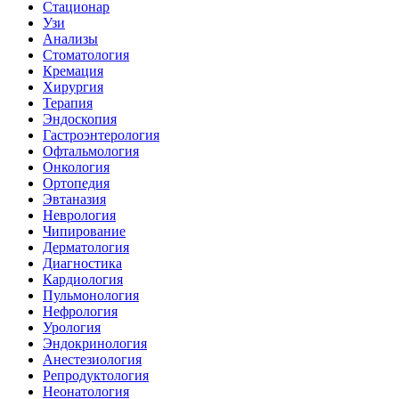
Стационар
Узи
Анализы
Стоматология
Кремация
Хирургия
Терапия
Эндоскопия
Гастроэнтерология
Офтальмология
Онкология
Ортопедия
Эвтаназия
Неврология
Чипирование
Дерматология
Диагностика
Кардиология
Пульмонология
Нефрология
Урология
Эндокринология
Анестезиология
Репродуктология
Неонатология