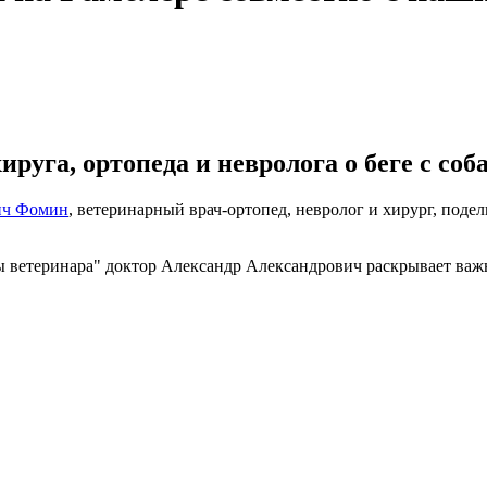
руга, ортопеда и невролога о беге с соб
ич Фомин
, ветеринарный врач-ортопед, невролог и хирург, под
еты ветеринара" доктор Александр Александрович раскрывает ва