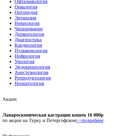
Офтальмология
Онкология
Ортопедия
Эвтаназия
Неврология
Чипирование
Дерматология
Диагностика
Кардиология
Пульмонология
Нефрология
Урология
Эндокринология
Анестезиология
Репродуктология
Неонатология
Акции
Лапароскопическая кастрация кошек 16 000р
по акции на Турку и Петергофском
>>подробнее