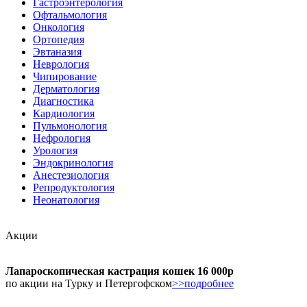
Гастроэнтерология
Офтальмология
Онкология
Ортопедия
Эвтаназия
Неврология
Чипирование
Дерматология
Диагностика
Кардиология
Пульмонология
Нефрология
Урология
Эндокринология
Анестезиология
Репродуктология
Неонатология
Акции
Лапароскопическая кастрация кошек 16 000р
по акции на Турку и Петергофском
>>подробнее